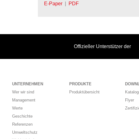
E-Paper
|
PDF
Offizieller Unterstützer der
UNTERNEHMEN
PRODUKTE
DOWN
Wer wir sind
Produktübersicht
Katalog
Management
Flyer
Werte
Zertifiz
Geschichte
Referenzen
Umweltschutz