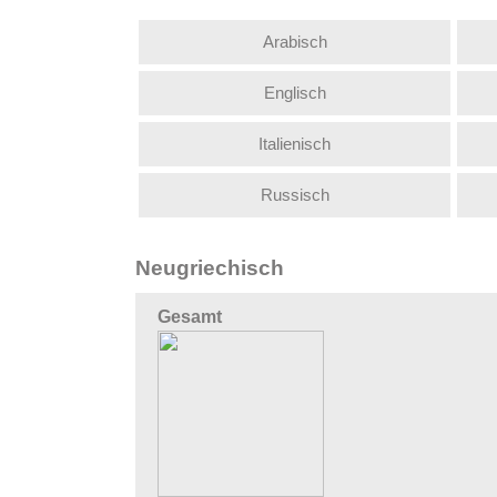
Arabisch
Englisch
Italienisch
Russisch
Neugriechisch
Gesamt