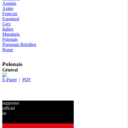
Anglais
Arabe
Français
Espagnol
Grec
Italien
Mandarin
Polonais
Portugais Brésilien
Russe
Polonais
Général
E-Paper
|
PDF
supporter
officiel
de
depuis