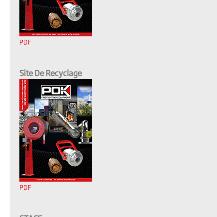
PDF
Site De Recyclage
PDF