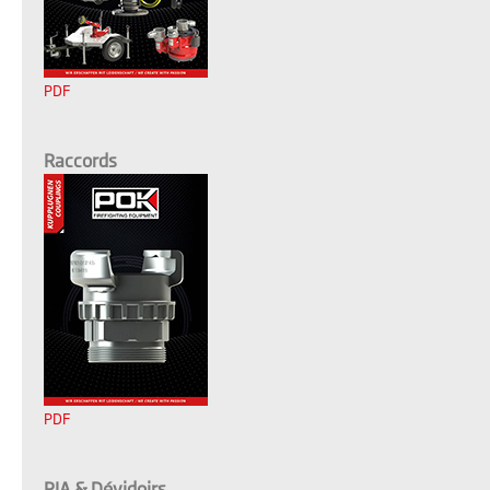
PDF
Raccords
PDF
RIA & Dévidoirs