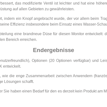
essert, das modifizierte Ventil ist leichter und hat eine höhe
srüstung auf allen Gebieten zu gewährleisten.
rt, indem ein Knopf angebracht wurde, der vor allem beim Tra
 seine Effizienz insbesondere beim Einsatz eines Wasser-Scha
bteilung eine brandneue Düse für diesen Monitor entwickelt: d
len Bereich erreichen.
Endergebnisse
enutzerfreundlich), Optionen (20 Optionen verfügbar) und Leis
K entwickelt.
afür, wie die enge Zusammenarbeit zwischen Anwendern (franzö
ge Lösungen schafft.
er Sie haben einen Bedarf für den es derzeit kein Produkt am Ma