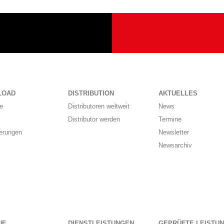
LOAD
DISTRIBUTION
AKTUELLES
e
Distributoren weltweit
News
Distributor werden
Termine
ierungen
Newsletter
Newsarchiv
UF
DIENSTLEISTUNGEN
GEPRÜFTE LEISTU