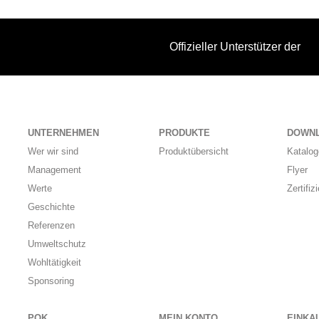
Offizieller Unterstützer der
UNTERNEHMEN
PRODUKTE
DOWN
Wer wir sind
Produktübersicht
Katalog
Management
Flyer
Werte
Zertifiz
Geschichte
Referenzen
Umweltschutz
Wohltätigkeit
Sponsoring
POK
MEIN KONTO
EINKA