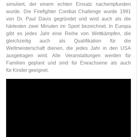
simuliert, der einem echten Einsatz nachempfunden
wurde. Die Firefighter Combat Challenge wurde 1991
von Dr. Paul Davis gegründet und wird auch als die
härtesten zwei Minuten im Sport bezeichnet. In Europa
gibt es jedes Jahr eine Reihe von Wettkämpfen, die
gleichzeitig auch als Qualifikation für die
Weltmeisterschaft dienen, die jedes Jahr in den USA
ausgetragen wird. Alle Veranstaltungen werden für
Familien geplant und sind für Erwachsene als auch
für Kinder geeignet.