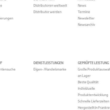
ge
Distributoren weltweit
News
Distributor werden
Termine
zierungen
Newsletter
Newsarchiv
UF
DIENSTLEISTUNGEN
GEPRÜFTE LEISTUNG
antensuche
Eigen- /Handelsmarke
Große Produktauswah
an Lager
Beste Qualität
Individuelle
Produktentwicklung
Schnelle Lieferzeiten
Hergestellt in Frankre