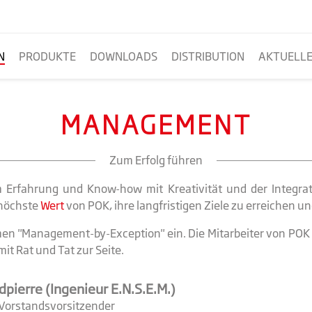
N
PRODUKTE
DOWNLOADS
DISTRIBUTION
AKTUELL
MANAGEMENT
Zum Erfolg führen
 Erfahrung und Know-how mit Kreativität und der Integrat
 höchste
Wert
von POK, ihre langfristigen Ziele zu erreichen u
men "Management-by-Exception" ein. Die Mitarbeiter von PO
t Rat und Tat zur Seite.
pierre (Ingenieur E.N.S.E.M.)
Vorstandsvorsitzender