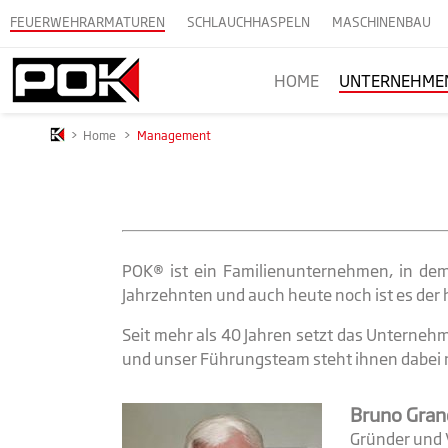
FEUERWEHRARMATUREN
SCHLAUCHHASPELN
MASCHINENBAU
HOME
UNTERNEHME
>
Home
>
Management
POK® ist ein Familienunternehmen, in dem
Jahrzehnten und auch heute noch ist es der
Seit mehr als 40 Jahren setzt das Unterneh
und unser Führungsteam steht ihnen dabei mi
Bruno Grand
Gründer und 