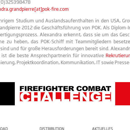
3(0)325398478
dra.grandpierre[at]pok-fire.com
hrigem Studium und Auslandsaufenthalten in den USA, Gro
andpierre 2012 die Geschäftsführung von POK. Als Diplom-
ertigungsprozess. Alexandra erkennt, dass sie um das Ges
e zu heben, das POK-Schiff mit Teammitgliedern besetze
 sind und für große Herausforderungen bereit sind. Alexandra
ist die beste Ansprechpartnerin für innovative
Rekrutieru
erung, Projektkoordination, Kommunikation, IT sowie Presse- 
LOAD
DISTRIBUTION
AKTUELLES