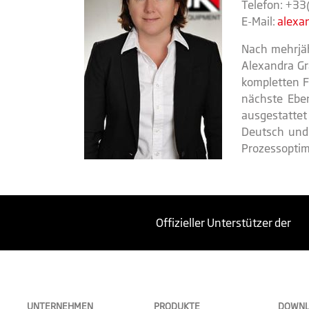
Telefon: +3
E-Mail:
alexan
Nach mehrjä
Alexandra Gr
kompletten F
nächste Eben
ausgestattet
Deutsch und 
Prozessoptimi
Offizieller Unterstützer der
UNTERNEHMEN
PRODUKTE
DOWN