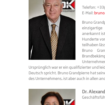
Telefon: +3
E-Mail:
bruno.
Bruno Grandp
einzigartig
anerkannt is
Hunderte von
teilhaben läs
Bruno Gra
Brandbekä
Unternehmen
Ursprünglich war er ein qualifizierter und l
Deutsch spricht. Bruno Grandpierre hat sein
des Unternehmens, ist aber auch in allen 
Dr. Alexan
Geschäftsfüh