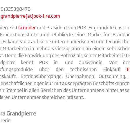
3(0)325398478
grandpierre[at]pok-fire.com
ierre ist
Gründer
und Präsident von POK. Er gründete das U
e Produktionsstätte und etablierte eine Marke für Brand
t. Er kann stolz auf seine unternehmerischen und technischen
 Mitarbeitern in mehr als vierzig Jahren an einem sehr sch
st. Denn die Entwicklung des Potenzials seiner Mitarbeiter ist 
ndpierre kennt POK in- und auswendig. Von der 
mpfungsprodukte über den technischen Einkauf,
E
skäufe, Betriebsübergänge, Übernahmen, Outsourcing, In
eidenschaftlicher Ingenieur mit ausgeprägten Geschäftskenntn
en Stempel in allen Bereichen des Unternehmens hinterlassen
anderen Unternehmensbereichen präsent.
dra Grandpierre
rerin