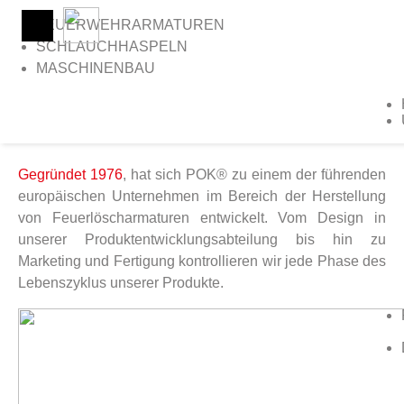
FEUERWEHRARMATUREN
SCHLAUCHHASPELN
MASCHINENBAU
>
Home
>
Ausbildungsplätze
AUSBILDUNGSPLÄTZE
Etwas lernen das Zukunft hat
Gegründet 1976
, hat sich POK® zu einem der führenden
europäischen Unternehmen im Bereich der Herstellung
von Feuerlöscharmaturen entwickelt. Vom Design in
unserer Produktentwicklungsabteilung bis hin zu
Marketing und Fertigung kontrollieren wir jede Phase des
Lebenszyklus unserer Produkte.