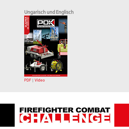
Ungarisch und Englisch
PDF
|
Video