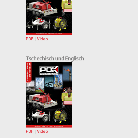
PDF
|
Video
Tschechisch und Englisch
PDF
|
Video