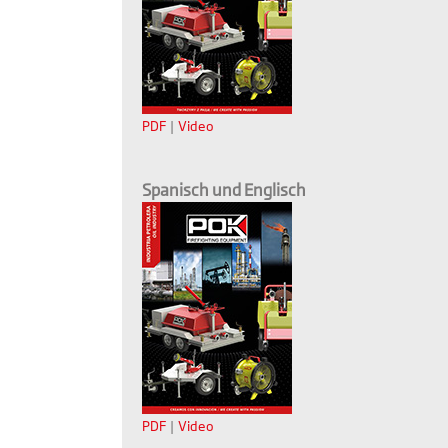
PDF
|
Video
Spanisch und Englisch
PDF
|
Video