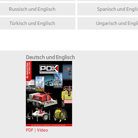
Russisch und Englisch
Spanisch und Engli
Türkisch und Englisch
Ungarisch und Engl
Deutsch und Englisch
PDF
|
Video