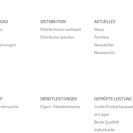
LOAD
DISTRIBUTION
AKTUELLES
ge
Distributoren weltweit
News
Distributor werden
Termine
zierungen
Newsletter
Newsarchiv
UF
DIENSTLEISTUNGEN
GEPRÜFTE LEISTUNG
antensuche
Eigen- /Handelsmarke
Große Produktauswah
an Lager
Beste Qualität
Individuelle