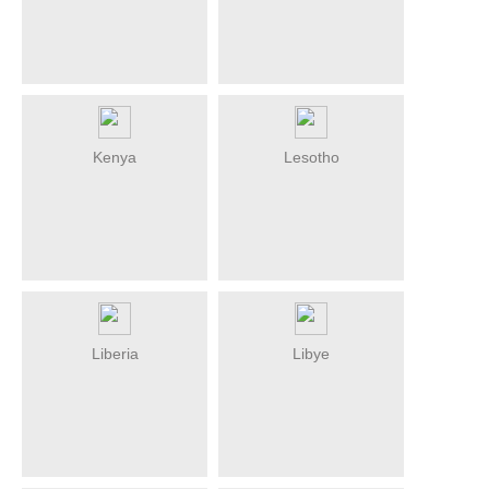
Kenya
Lesotho
Liberia
Libye