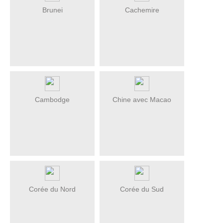
Brunei
Cachemire
Cambodge
Chine avec Macao
Corée du Nord
Corée du Sud