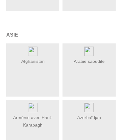
ASIE
Afghanistan
Arabie saoudite
Arménie avec Haut-
Azerbaïdjan
Karabagh