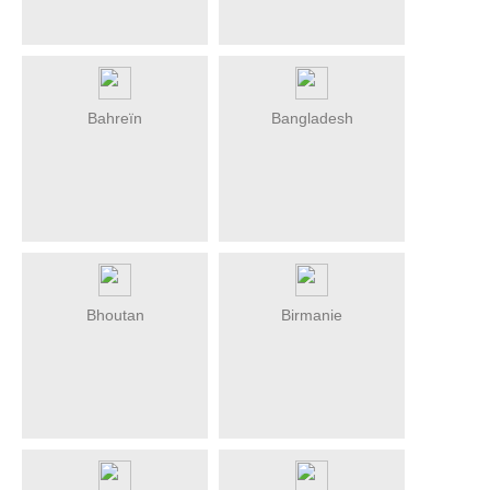
Bahreïn
Bangladesh
Bhoutan
Birmanie