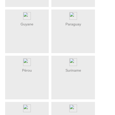
Guyane
Paraguay
Pérou
Suriname