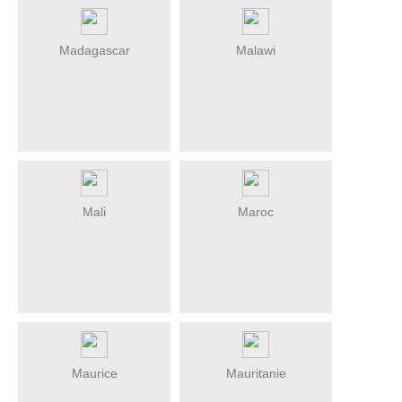
Madagascar
Malawi
Mali
Maroc
Maurice
Mauritanie