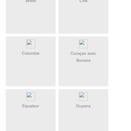
Brésil
Chili
Colombie
Curaçao avec
Bonaire
Équateur
Guyana