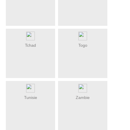
Tchad
Togo
Tunisie
Zambie