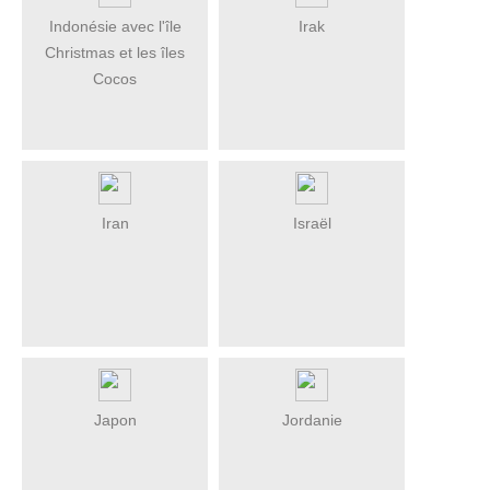
Indonésie avec l'île
Irak
Christmas et les îles
Cocos
Iran
Israël
Japon
Jordanie