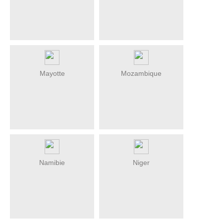
Mayotte
Mozambique
Namibie
Niger