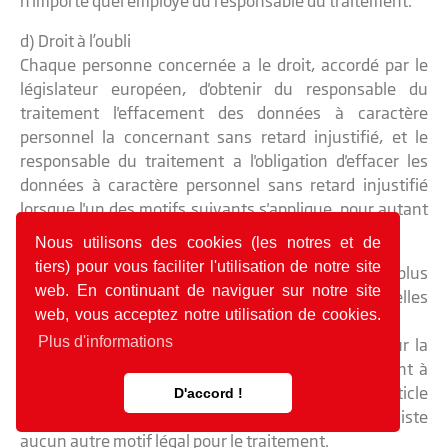
n'importe quel employé du responsable du traitement.
d) Droit à l’oubli
Chaque personne concernée a le droit, accordé par le
législateur européen, d'obtenir du responsable du
traitement l'effacement des données à caractère
personnel la concernant sans retard injustifié, et le
responsable du traitement a l'obligation d'effacer les
données à caractère personnel sans retard injustifié
lorsque l'un des motifs suivants s'applique, pour autant
que le traitement ne soit pas nécessaire :
Nous utilisons des cookies (les notres et de
tiers) pour vous faciliter l'utilisation de notre site
Les données à caractère personnel ne sont plus
web. En continuant de naviguer sur notre site
nécessaires au regard des finalités pour lesquelles elles
web, vous acceptez notre utilisation de cookies.
ont été collectées ou traitées d'une autre manière.
Plus d'informations
La personne concernée retire le consentement sur la
base duquel le traitement est fondé conformément à
l'Article 6, paragraphe 1, point a), du RGPD, ou à l'Article
D'accord !
9, paragraphe 2, point a), du RGPD, et lorsqu'il n'existe
aucun autre motif légal pour le traitement.