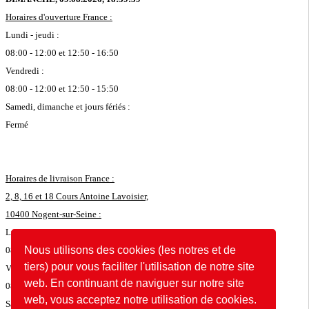
Horaires d'ouverture France :
Lundi - jeudi :
08:00 - 12:00 et 12:50 - 16:50
Vendredi :
08:00 - 12:00 et 12:50 - 15:50
Samedi, dimanche et jours fériés :
Fermé
Horaires de livraison France :
2, 8, 16 et 18 Cours Antoine Lavoisier,
10400 Nogent-sur-Seine :
Lundi - jeudi :
Nous utilisons des cookies (les notres et de
08:00 - 11:45 et 12:50 - 16:35
tiers) pour vous faciliter l'utilisation de notre site
Vendredi :
web. En continuant de naviguer sur notre site
08:00 - 11:45 et 12:50 - 15:35
web, vous acceptez notre utilisation de cookies.
Samedi, dimanche et jours fériés :