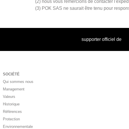
(2) nous vous remercions de contacter l'expédi
(3) POK SAS ne saurait être tenu pour respon
supporter officiel de
SOCIÉTÉ
Qui sommes nous
Management
Valeurs
Historique
Références
Protection
Environnementale