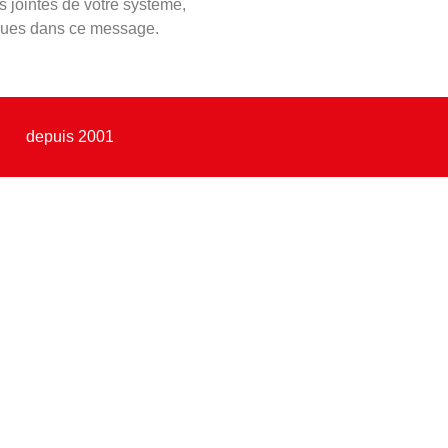
s jointes de votre système,
enues dans ce message.
depuis 2001