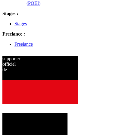
(POEI)
Stages :
Stages
Freelance :
Freelance
supporter
officiel
de
depuis
2001