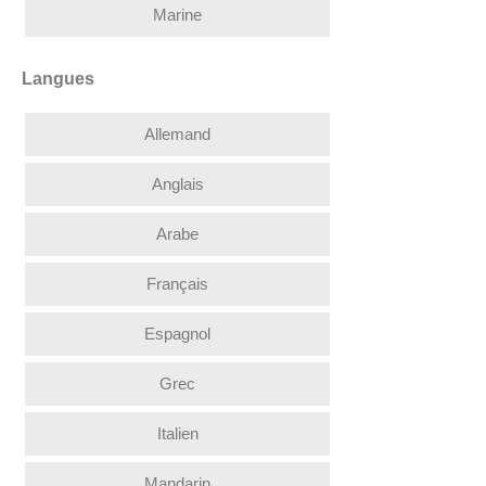
Marine
Langues
Allemand
Anglais
Arabe
Français
Espagnol
Grec
Italien
Mandarin