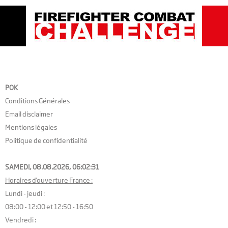
POK
Conditions Générales
Email disclaimer
Mentions légales
Politique de confidentialité
SAMEDI, 08.08.2026,
06:02:32
Horaires d'ouverture France :
Lundi - jeudi :
08:00 - 12:00 et 12:50 - 16:50
Vendredi :