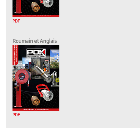
PDF
Roumain et Anglais
PDF