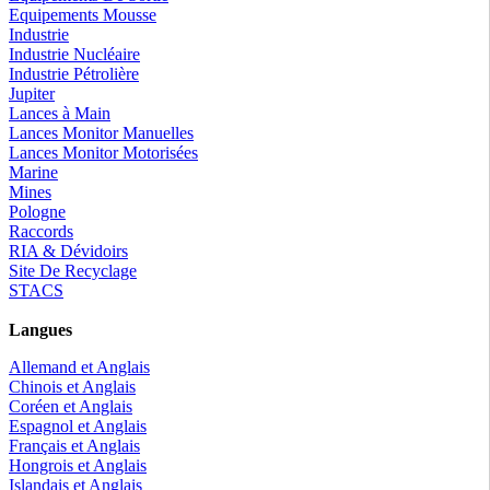
Equipements Mousse
Industrie
Industrie Nucléaire
Industrie Pétrolière
Jupiter
Lances à Main
Lances Monitor Manuelles
Lances Monitor Motorisées
Marine
Mines
Pologne
Raccords
RIA & Dévidoirs
Site De Recyclage
STACS
Langues
Allemand et Anglais
Chinois et Anglais
Coréen et Anglais
Espagnol et Anglais
Français et Anglais
Hongrois et Anglais
Islandais et Anglais